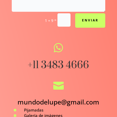
=
1 + 9
ENVIAR

+11 3483 4666

mundodelupe@gmail.com
^
Pijamadas
^
Galería de imágenes