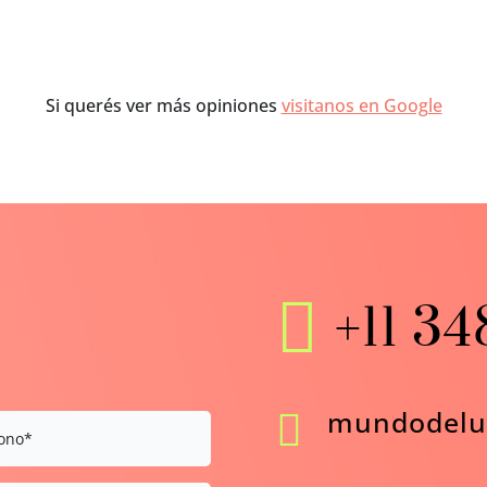
Si querés ver más opiniones
visitanos en Google

+11 3
mundodelu
