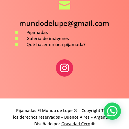

mundodelupe@gmail.com
^
Pijamadas
^
Galería de imágenes
^
Qué hacer en una pijamada?
Pijamadas El Mundo de Lupe ® – Copyright Todos
los derechos reservados – Buenos Aires – Argentina –
Diseñado por
Gravedad Cero
®