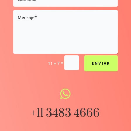
=
11 + 7
ENVIAR

+11 3483 4666