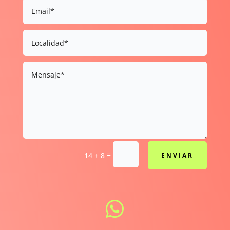
=
14 + 8
ENVIAR
