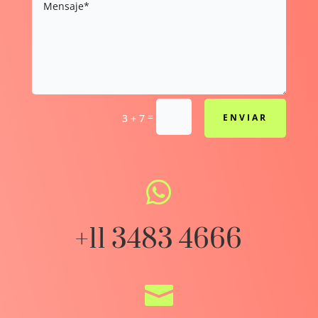
=
3 + 7
ENVIAR

+11 3483 4666
