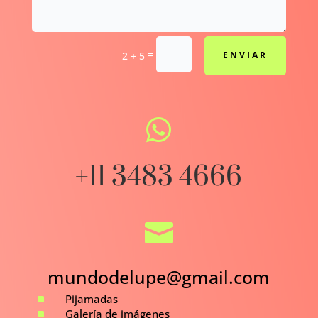
=
2 + 5
ENVIAR

+11 3483 4666

mundodelupe@gmail.com
^
Pijamadas
^
Galería de imágenes