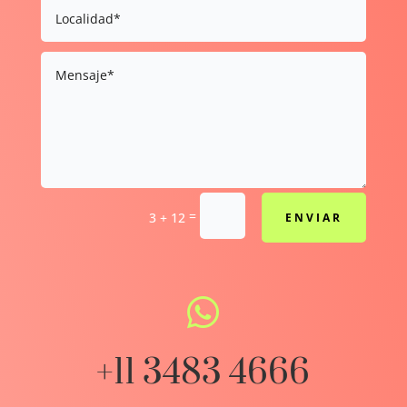
=
3 + 12
ENVIAR

+11 3483 4666