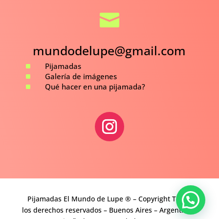

mundodelupe@gmail.com
^
Pijamadas
^
Galería de imágenes
^
Qué hacer en una pijamada?
Pijamadas El Mundo de Lupe ® – Copyright Todos
los derechos reservados – Buenos Aires – Argentina –