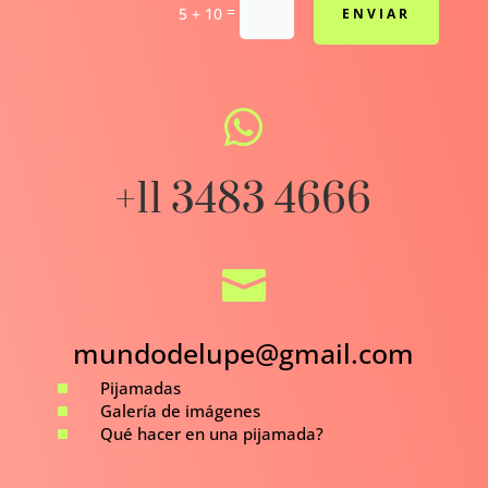
=
5 + 10
ENVIAR

+11 3483 4666

mundodelupe@gmail.com
^
Pijamadas
^
Galería de imágenes
^
Qué hacer en una pijamada?