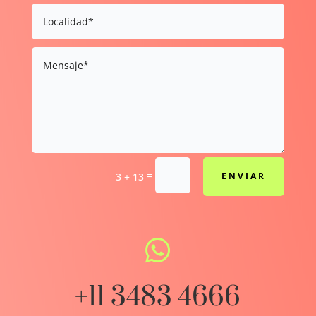
=
3 + 13
ENVIAR

+11 3483 4666