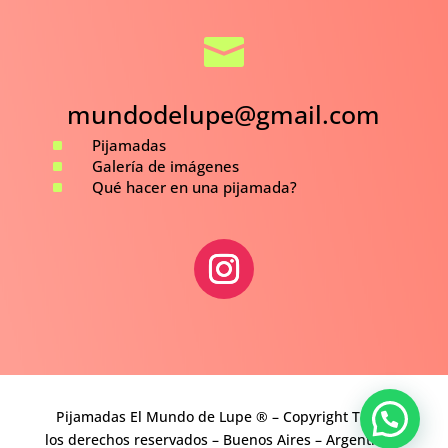

mundodelupe@gmail.com
^
Pijamadas
^
Galería de imágenes
^
Qué hacer en una pijamada?
Pijamadas El Mundo de Lupe ® – Copyright Todos
los derechos reservados – Buenos Aires – Argentina –