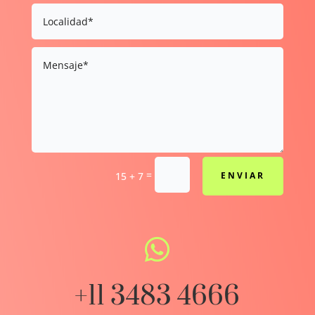
=
15 + 7
ENVIAR

+11 3483 4666