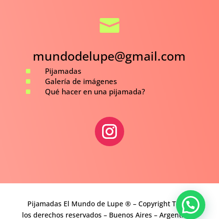

mundodelupe@gmail.com
^
Pijamadas
^
Galería de imágenes
^
Qué hacer en una pijamada?
Pijamadas El Mundo de Lupe ® – Copyright Todos
los derechos reservados – Buenos Aires – Argentina –